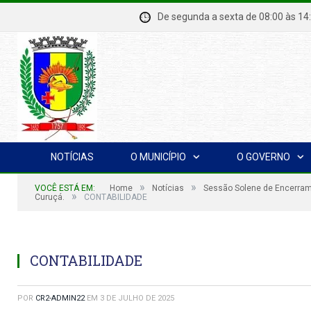
De segunda a sexta de 08:00 à
NOTÍCIAS
O MUNICÍPIO
O GOVERNO
»
»
VOCÊ ESTÁ EM:
Home
Notícias
Sessão Solene de Encerrame
»
Curuçá.
CONTABILIDADE
CONTABILIDADE
POR
CR2-ADMIN22
EM
3 DE JULHO DE 2025