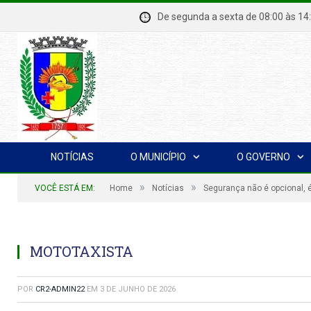
De segunda a sexta de 08:00 à
NOTÍCIAS
O MUNICÍPIO
O GOVERNO
»
»
VOCÊ ESTÁ EM:
Home
Notícias
Segurança não é opcional, é
MOTOTAXISTA
POR
CR2-ADMIN22
EM
3 DE JUNHO DE 2026