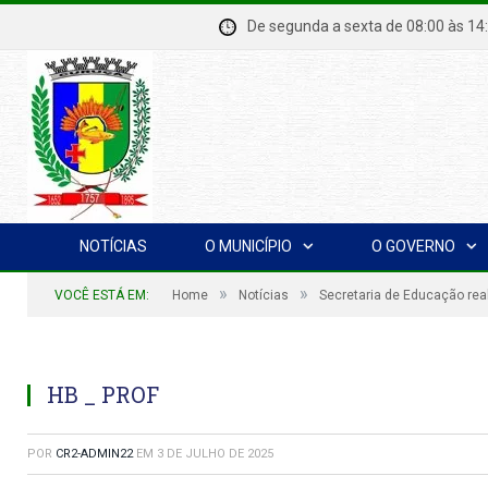
De segunda a sexta de 08:00 à
NOTÍCIAS
O MUNICÍPIO
O GOVERNO
»
»
VOCÊ ESTÁ EM:
Home
Notícias
Secretaria de Educação rea
HB _ PROF
POR
CR2-ADMIN22
EM
3 DE JULHO DE 2025