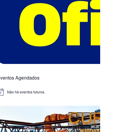
ventos Agendados
Não há eventos futuros.
otice