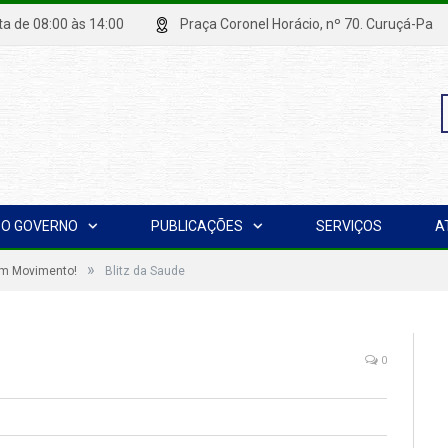
xta de 08:00 às 14:00
Praça Coronel Horácio, nº 70. Curuçá
P
O GOVERNO
PUBLICAÇÕES
SERVIÇOS
A
p
»
m Movimento!
Blitz da Saude
0