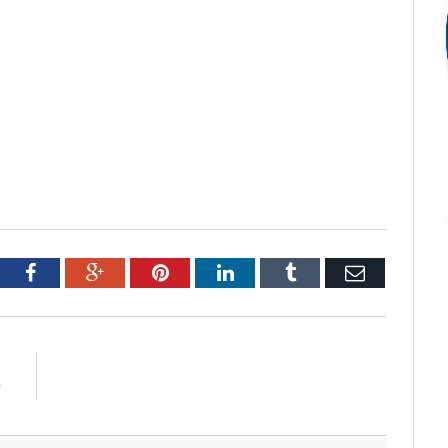
tter
Facebook
Google+
Pinterest
LinkedIn
Tumblr
Email
R
!