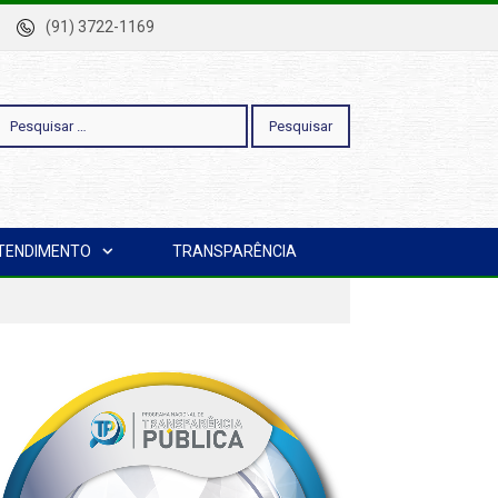
-Pa
(91) 3722-1169
esquisar
TENDIMENTO
TRANSPARÊNCIA
or: