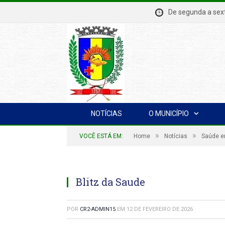
De segunda a se
NOTÍCIAS
O MUNICÍPIO
»
»
VOCÊ ESTÁ EM:
Home
Notícias
Saúde e
Blitz da Saude
POR
CR2-ADMIN15
EM
12 DE FEVEREIRO DE 2026