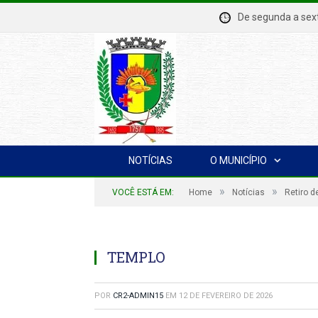
De segunda a se
NOTÍCIAS
O MUNICÍPIO
»
»
VOCÊ ESTÁ EM:
Home
Notícias
Retiro 
TEMPLO
POR
CR2-ADMIN15
EM
12 DE FEVEREIRO DE 2026