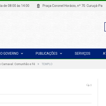
xta de 08:00 às 14:00
Praça Coronel Horácio, nº 70. Curuçá
P
O GOVERNO
PUBLICAÇÕES
SERVIÇOS
A
p
»
de Carnaval: Comunhão e Fé
TEMPLO
0