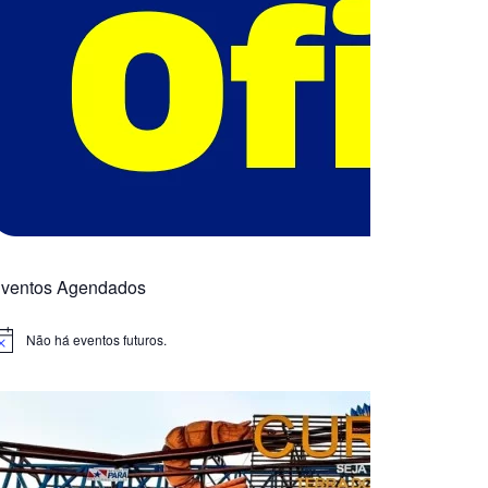
ventos Agendados
Não há eventos futuros.
otice