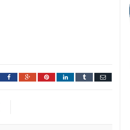
tter
Facebook
Google+
Pinterest
LinkedIn
Tumblr
Email
R
é