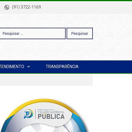
-Pa
(91) 3722-1169
esquisar
TENDIMENTO
TRANSPARÊNCIA
or: