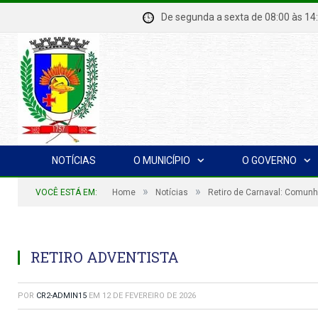
De segunda a sexta de 08:00 à
NOTÍCIAS
O MUNICÍPIO
O GOVERNO
»
»
VOCÊ ESTÁ EM:
Home
Notícias
Retiro de Carnaval: Comunh
RETIRO ADVENTISTA
POR
CR2-ADMIN15
EM
12 DE FEVEREIRO DE 2026