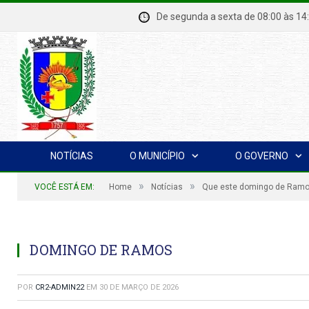
De segunda a sexta de 08:00 à
NOTÍCIAS
O MUNICÍPIO
O GOVERNO
»
»
VOCÊ ESTÁ EM:
Home
Notícias
Que este domingo de Ramos
DOMINGO DE RAMOS
POR
CR2-ADMIN22
EM
30 DE MARÇO DE 2026