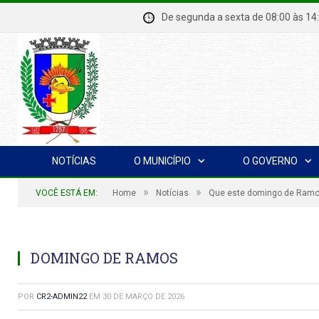
De segunda a sexta de 08:00 à
NOTÍCIAS
O MUNICÍPIO
O GOVERNO
»
»
VOCÊ ESTÁ EM:
Home
Notícias
Que este domingo de Ramos
DOMINGO DE RAMOS
POR
CR2-ADMIN22
EM
30 DE MARÇO DE 2026