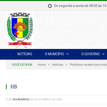
De segunda a sexta de 08:00 à
NOTÍCIAS
O MUNICÍPIO
O GOVERNO
»
»
VOCÊ ESTÁ EM:
Home
Notícias
Prefeitura recebe nova moton
HB
POR
CR2-ADMIN22
EM
20 DE MARÇO DE 2026