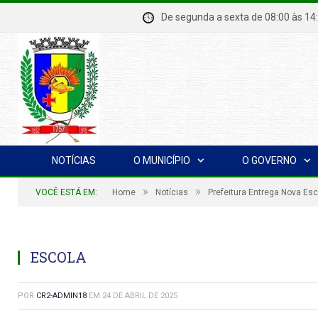
De segunda a sexta de 08:00 à
NOTÍCIAS
O MUNICÍPIO
O GOVERNO
»
»
VOCÊ ESTÁ EM:
Home
Notícias
Prefeitura Entrega Nova E
ESCOLA
POR
CR2-ADMIN18
EM
24 DE ABRIL DE 2025