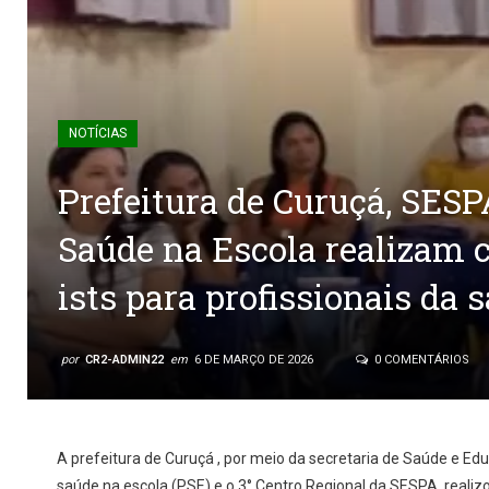
NOTÍCIAS
Prefeitura de Curuçá, SES
Saúde na Escola realizam 
ists para profissionais da 
por
CR2-ADMIN22
em
6 DE MARÇO DE 2026
0 COMENTÁRIOS
A prefeitura de Curuçá , por meio da secretaria de Saúde e E
saúde na escola (PSE) e o 3° Centro Regional da SESPA, reali