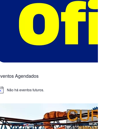
ventos Agendados
Não há eventos futuros.
otice