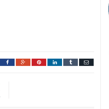
tter
Facebook
Google+
Pinterest
LinkedIn
Tumblr
Email
R
e
a