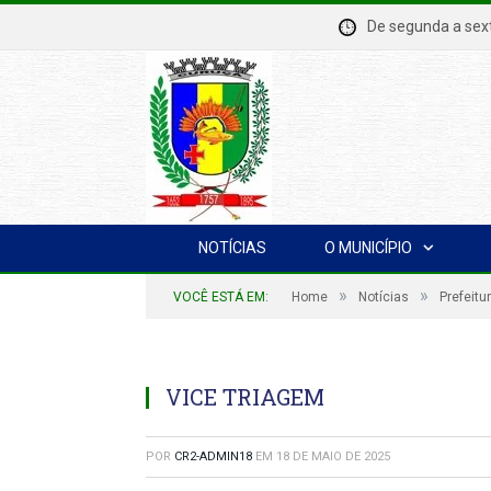
De segunda a se
NOTÍCIAS
O MUNICÍPIO
»
»
VOCÊ ESTÁ EM:
Home
Notícias
Prefeitu
VICE TRIAGEM
POR
CR2-ADMIN18
EM
18 DE MAIO DE 2025