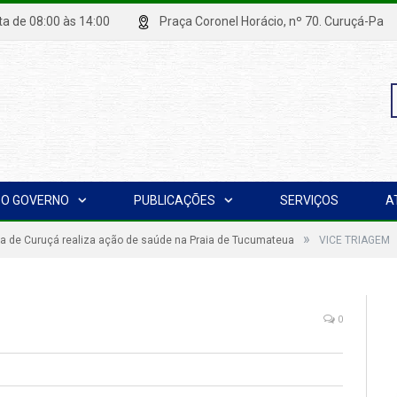
xta de 08:00 às 14:00
Praça Coronel Horácio, nº 70. Curuçá
P
O GOVERNO
PUBLICAÇÕES
SERVIÇOS
A
p
»
ra de Curuçá realiza ação de saúde na Praia de Tucumateua
VICE TRIAGEM
0