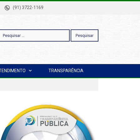
-Pa
(91) 3722-1169
esquisar
TENDIMENTO
TRANSPARÊNCIA
or: