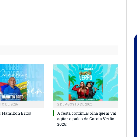
R
a
a
o
TO DE 2026
2 DE AGOSTO DE 2026
 Hamilton Brito!
A festa continua! olha quem vai
agitar o palco da Garota Verão
2026: