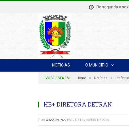
De segunda a se
NOTÍCIAS
O MUNICÍPIO
»
»
VOCÊ ESTÁ EM:
Home
Notícias
Prefeitu
HB+ DIRETORA DETRAN
POR
CR2-ADMIN22
EM
2 DE FEVEREIRO DE 2026