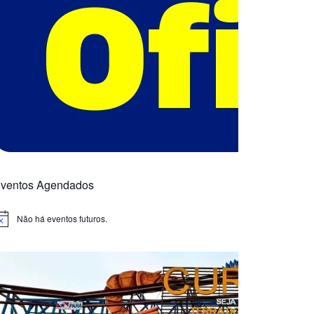
ventos Agendados
Não há eventos futuros.
otice