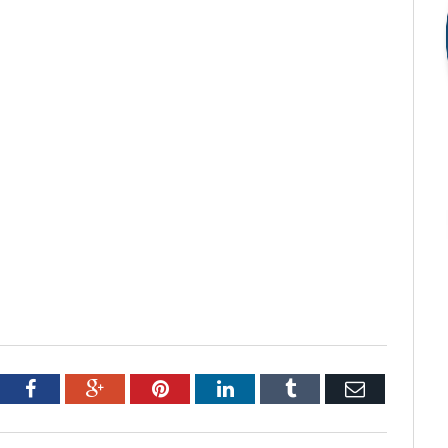
tter
Facebook
Google+
Pinterest
LinkedIn
Tumblr
Email