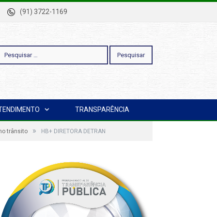
-Pa
(91) 3722-1169
esquisar
TENDIMENTO
TRANSPARÊNCIA
or:
»
o trânsito
HB+ DIRETORA DETRAN