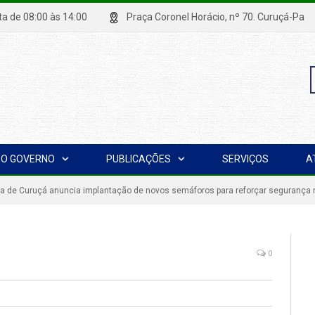
xta de 08:00 às 14:00
Praça Coronel Horácio, nº 70. Curuçá
P
O GOVERNO
PUBLICAÇÕES
SERVIÇOS
A
p
ra de Curuçá anuncia implantação de novos semáforos para reforçar segurança n
0