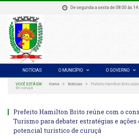
De segunda a sexta de 08:00 à
NOTÍCIAS
O MUNICÍPIO
O GOVERNO
»
»
VOCÊ ESTÁ EM:
Home
Notícias
Prefeito Hamilton Brito reú
de curuçá
Prefeito Hamilton Brito reúne com o con
Turismo para debater estratégias e açõe
potencial turístico de curuçá