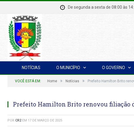
De segunda a sexta de 08:00 à
NOTÍCIAS
O MUNICÍPIO
O GOVERNO
»
»
VOCÊ ESTÁ EM:
Home
Notícias
Prefeito Hamilton Brito ren
Prefeito Hamilton Brito renovou filiaçã
POR
CR2
EM
17 DE MARÇO DE 2025