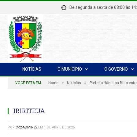
De segunda a sexta de 08:00 à
NOTÍCIAS
O MUNICÍPIO
O GOVERNO
»
»
VOCÊ ESTÁ EM:
Home
Notícias
Prefeito Hamilton Brito entr
IRIRITEUA
POR
CR2-ADMIN22
EM
1 DE ABRIL DE 2026