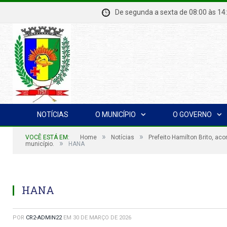
De segunda a sexta de 08:00 à
NOTÍCIAS
O MUNICÍPIO
O GOVERNO
»
»
VOCÊ ESTÁ EM:
Home
Notícias
Prefeito Hamilton Brito, ac
»
município.
HANA
HANA
POR
CR2-ADMIN22
EM
30 DE MARÇO DE 2026