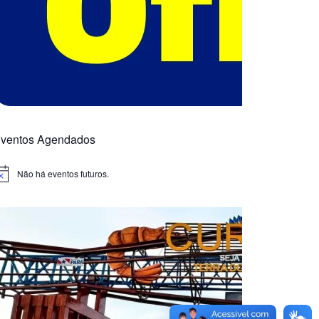
ventos Agendados
Não há eventos futuros.
otice