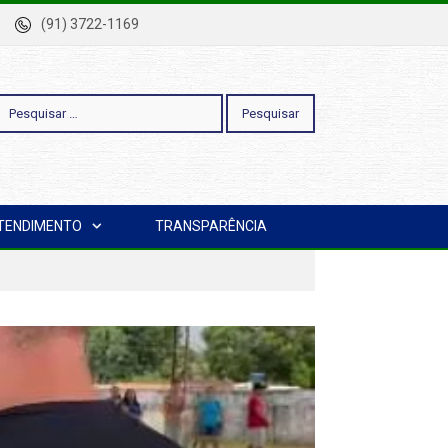
-Pa
(91) 3722-1169
esquisar
TENDIMENTO
TRANSPARÊNCIA
or: