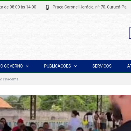
xta de 08:00 às 14:00
Praça Coronel Horácio, nº 70. Curuçá
P
O GOVERNO
PUBLICAÇÕES
SERVIÇOS
A
p
o Piracema