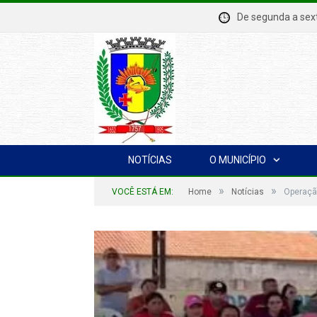
De segunda a se
NOTÍCIAS
O MUNICÍPIO
»
»
VOCÊ ESTÁ EM:
Home
Notícias
Operaçã