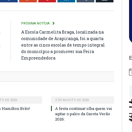
R
PRÓXIMA NOTÍCIA
a
A Escola Carmelita Braga, localizada na
í
comunidade de Arapiranga, foi a quarta
a
entre as cinco escolas de tempo integral
do município a promover sua Feira
E
Empreendedora
N
TO DE 2026
2 DE AGOSTO DE 2026
 Hamilton Brito!
A festa continua! olha quem vai
agitar o palco da Garota Verão
2026: