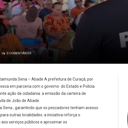
0 COMENTÁRIOS
a Raimunda Sena – Abade
A prefeitura de Curaçá, por
esca em parceria com o governo do Estado e Polícia
nte ação de cidadania: a emissão da carteira de
vila de João de Abade.
 Sena , garantindo que os pescadores tenham acesso
ra outras localidades. a iniciativa reforça o
 aos serviços públicos e aproximar os