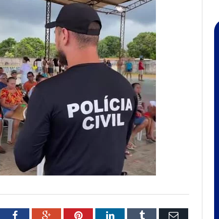
tter
Facebook
Google+
Pinterest
LinkedIn
Tumblr
Email