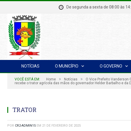
De segunda a sexta de 08:00 à
NOTÍCIAS
O MUNICÍPIO
O GOVERNO
»
»
VOCÊ ESTÁ EM:
Home
Notícias
O Vice Prefeito Vanderson 
recebe o trator agrícola das mãos do governador Helder Barbalho e da
TRATOR
POR
CR2-ADMIN15
EM
21 DE FEVEREIRO DE 2025