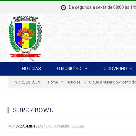
De segunda a sexta de 08:00 à
NOTÍCIAS
O MUNICÍPIO
O GOVERNO
»
»
VOCÊ ESTÁ EM:
Home
Notícias
O que é Super Bowl perto d
SUPER BOWL
POR
CR2-ADMIN15
EM
12 DE FEVEREIRO DE 2026