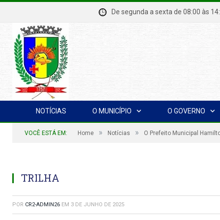
De segunda a sexta de 08:00 à
NOTÍCIAS
O MUNICÍPIO
O GOVERNO
»
»
VOCÊ ESTÁ EM:
Home
Notícias
O Prefeito Municipal Hamilto
TRILHA
POR
CR2-ADMIN26
EM
3 DE JUNHO DE 2025