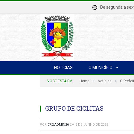
De segunda a se
NOTÍCIAS
O MUNICÍPIO
»
»
VOCÊ ESTÁ EM:
Home
Notícias
O Prefei
GRUPO DE CICLITAS
POR
CR2-ADMIN26
EM
3 DE JUNHO DE 2025