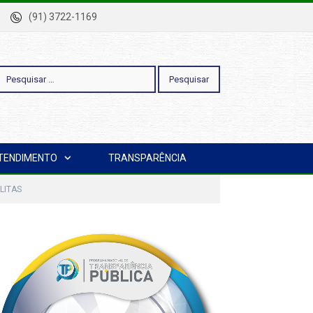
-Pa
(91) 3722-1169
esquisar
TENDIMENTO
TRANSPARÊNCIA
or:
LITAS