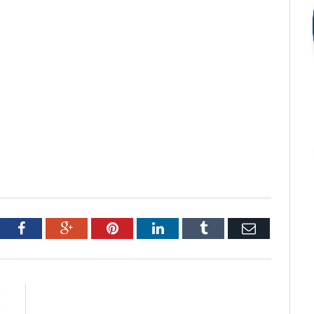
tter
Facebook
Google+
Pinterest
LinkedIn
Tumblr
Email
R
o