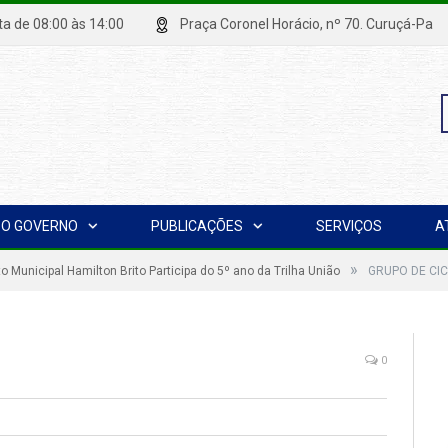
xta de 08:00 às 14:00
Praça Coronel Horácio, nº 70. Curuçá
P
O GOVERNO
PUBLICAÇÕES
SERVIÇOS
A
p
»
to Municipal Hamilton Brito Participa do 5º ano da Trilha União
GRUPO DE CIC
0