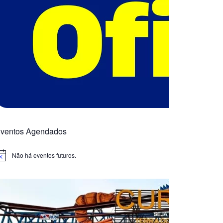
ventos Agendados
Não há eventos futuros.
otice