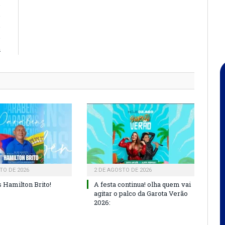
o
e
e
e
a
TO DE 2026
2 DE AGOSTO DE 2026
 Hamilton Brito!
A festa continua! olha quem vai
agitar o palco da Garota Verão
2026: