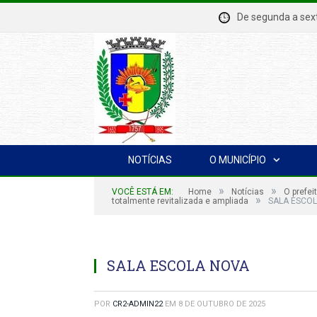
De segunda a se
NOTÍCIAS
O MUNICÍPIO
»
»
VOCÊ ESTÁ EM:
Home
Notícias
O prefei
»
totalmente revitalizada e ampliada
SALA ESCO
SALA ESCOLA NOVA
POR
CR2-ADMIN22
EM
8 DE OUTUBRO DE 2025