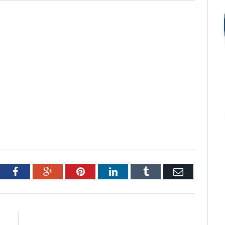
tter
Facebook
Google+
Pinterest
LinkedIn
Tumblr
Email
R