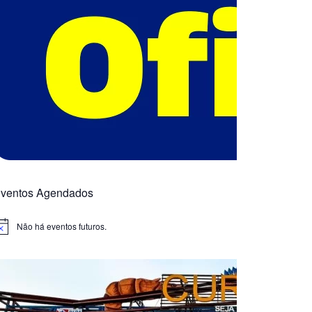
ventos Agendados
Não há eventos futuros.
otice