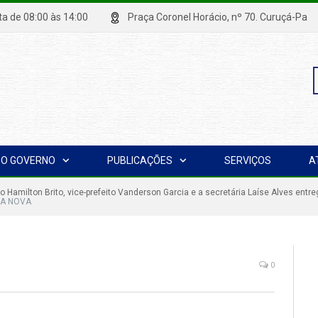
xta de 08:00 às 14:00
Praça Coronel Horácio, nº 70. Curuçá
P
O GOVERNO
PUBLICAÇÕES
SERVIÇOS
A
p
to Hamilton Brito, vice-prefeito Vanderson Garcia e a secretária Laíse Alves e
LA NOVA
0