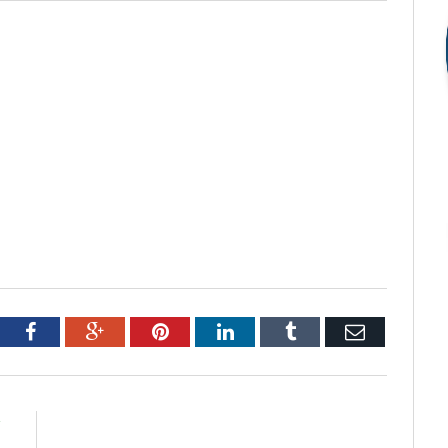
tter
Facebook
Google+
Pinterest
LinkedIn
Tumblr
Email
R
o