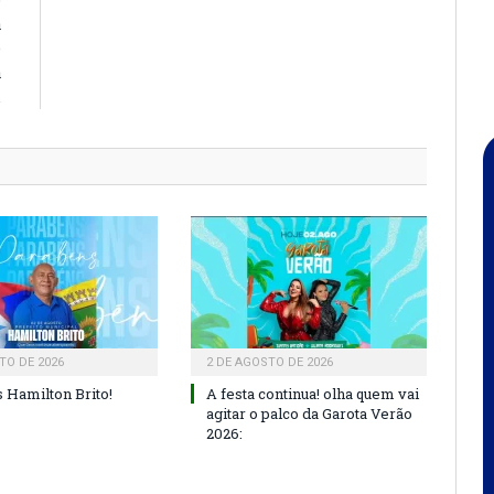
a
e
à
.
TO DE 2026
2 DE AGOSTO DE 2026
 Hamilton Brito!
A festa continua! olha quem vai
agitar o palco da Garota Verão
2026: