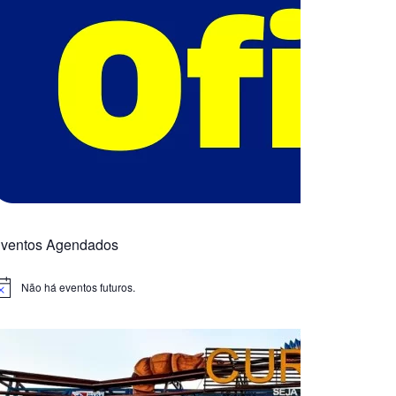
ventos Agendados
Não há eventos futuros.
otice