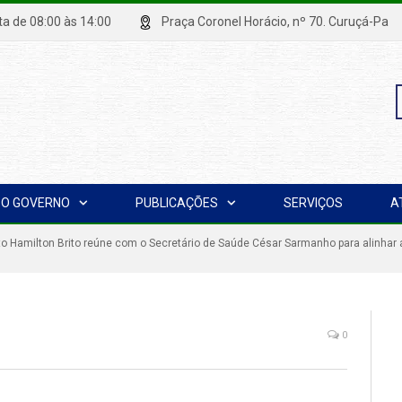
xta de 08:00 às 14:00
Praça Coronel Horácio, nº 70. Curuçá
P
O GOVERNO
PUBLICAÇÕES
SERVIÇOS
A
p
to Hamilton Brito reúne com o Secretário de Saúde César Sarmanho para alinhar
0