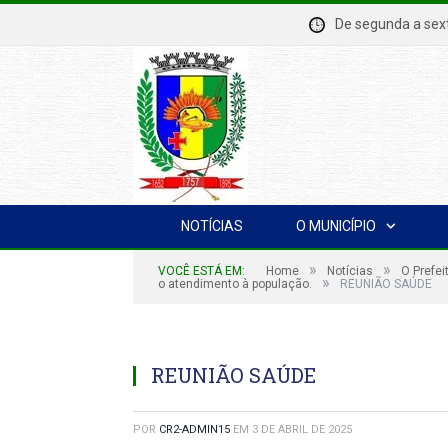
De segunda a se
NOTÍCIAS
O MUNICÍPIO
»
»
VOCÊ ESTÁ EM:
Home
Notícias
O Prefei
»
o atendimento à população.
REUNIÃO SAÚDE
REUNIÃO SAÚDE
POR
CR2-ADMIN15
EM
3 DE ABRIL DE 2025