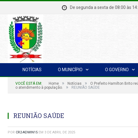
De segunda a sexta de 08:00 à
NOTÍCIAS
O MUNICÍPIO
O GOVERNO
»
»
VOCÊ ESTÁ EM:
Home
Notícias
O Prefeito Hamilton Brito 
»
o atendimento à população.
REUNIÃO SAÚDE
REUNIÃO SAÚDE
POR
CR2-ADMIN15
EM
3 DE ABRIL DE 2025