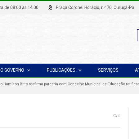
xta de 08:00 às 14:00
Praça Coronel Horácio, nº 70. Curuçá
P
O GOVERNO
PUBLICAÇÕES
SERVIÇOS
A
p
to Hamilton Brito reafirma parceria com Conselho Municipal de Educação ratifi
0