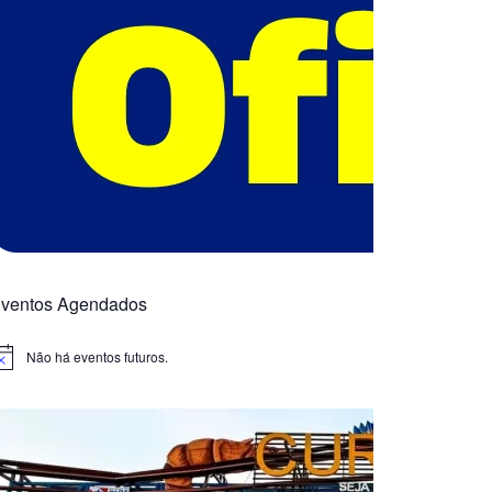
ventos Agendados
Não há eventos futuros.
otice