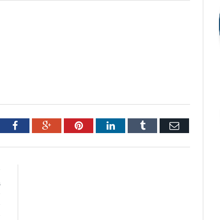
tter
Facebook
Google+
Pinterest
LinkedIn
Tumblr
Email
R
a
e
e
o