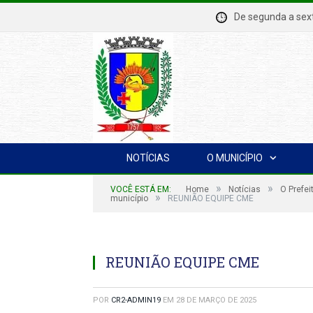
De segunda a se
NOTÍCIAS
O MUNICÍPIO
»
»
VOCÊ ESTÁ EM:
Home
Notícias
O Prefei
»
município
REUNIÃO EQUIPE CME
REUNIÃO EQUIPE CME
POR
CR2-ADMIN19
EM
28 DE MARÇO DE 2025