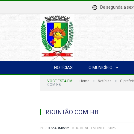
De segunda a se
NOTÍCIAS
O MUNICÍPIO
»
»
VOCÊ ESTÁ EM:
Home
Notícias
O prefei
COM HB
REUNIÃO COM HB
POR
CR2-ADMIN22
EM
16 DE SETEMBRO DE 2025