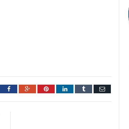
tter
Facebook
Google+
Pinterest
LinkedIn
Tumblr
Email
R
m
,