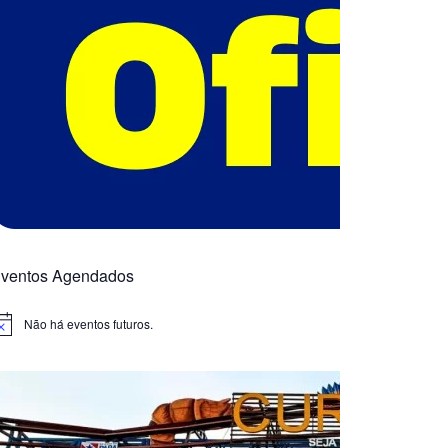
ventos Agendados
Não há eventos futuros.
otice