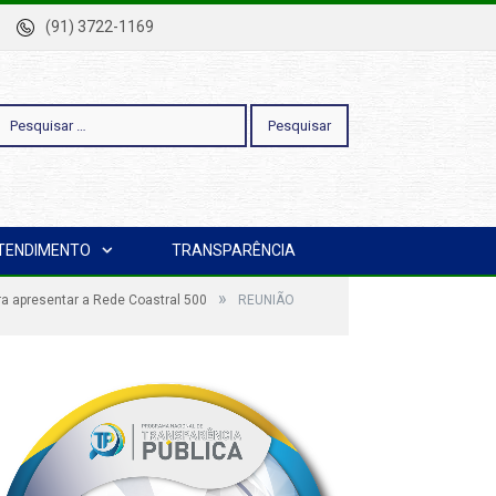
-Pa
(91) 3722-1169
esquisar
TENDIMENTO
TRANSPARÊNCIA
or:
»
ara apresentar a Rede Coastral 500
REUNIÃO