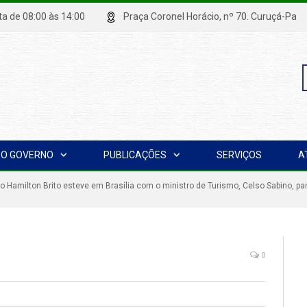
xta de 08:00 às 14:00
Praça Coronel Horácio, nº 70. Curuçá
P
O GOVERNO
PUBLICAÇÕES
SERVIÇOS
A
p
to Hamilton Brito esteve em Brasília com o ministro de Turismo, Celso Sabino, p
0