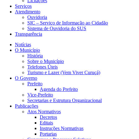
Licitações
Serviços
Atendimento
Ouvidoria
SIC – Serviço de Informação ao Cidadão
Sistema de Ouvidoria do SUS
Transparência
Notícias
O Município
História
Sobre o Município
Telefones Úteis
Turismo e Lazer (Vem Viver Curuçá)
O Governo
Prefeito
Agenda do Prefeito
Vice-Prefeito
Secretarias e Estrutura Organizacional
Publicações
Atos Normativos
Decretos
Editais
Instruções Normativas
Portarias