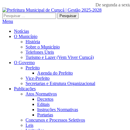
De segunda a se
Pesquisar
por:
Menu
Notícias
O Município
História
Sobre o Município
Telefones Úteis
Turismo e Lazer (Vem Viver Curuçá)
O Governo
Prefeito
Agenda do Prefeito
Vice-Prefeito
Secretarias e Estrutura Organizacional
Publicações
Atos Normativos
Decretos
Editais
Instruções Normativas
Portarias
Concursos e Processos Seletivos
Leis