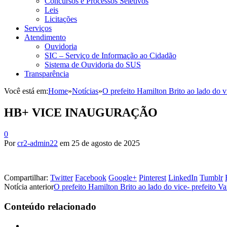
Concursos e Processos Seletivos
Leis
Licitações
Serviços
Atendimento
Ouvidoria
SIC – Serviço de Informação ao Cidadão
Sistema de Ouvidoria do SUS
Transparência
Você está em:
Home
»
Notícias
»
O prefeito Hamilton Brito ao lado do 
HB+ VICE INAUGURAÇÃO
0
Por
cr2-admin22
em
25 de agosto de 2025
Compartilhar:
Twitter
Facebook
Google+
Pinterest
LinkedIn
Tumblr
Notícia anterior
O prefeito Hamilton Brito ao lado do vice- prefeito 
Conteúdo relacionado