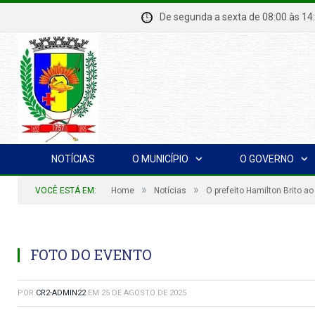
De segunda a sexta de 08:00 à
NOTÍCIAS
O MUNICÍPIO
O GOVERNO
»
»
VOCÊ ESTÁ EM:
Home
Notícias
O prefeito Hamilton Brito a
FOTO DO EVENTO
POR
CR2-ADMIN22
EM
25 DE AGOSTO DE 2025