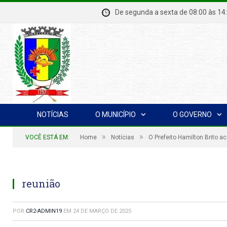
De segunda a sexta de 08:00 à
NOTÍCIAS
O MUNICÍPIO
O GOVERNO
»
»
VOCÊ ESTÁ EM:
Home
Notícias
O Prefeito Hamilton Brito 
reunião
POR
CR2-ADMIN19
EM
24 DE MARÇO DE 2025