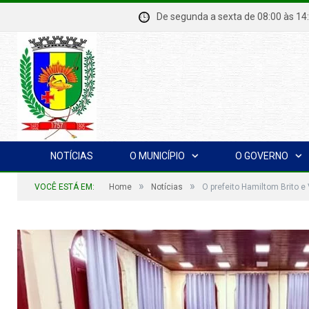
De segunda a sexta de 08:00 à
NOTÍCIAS
O MUNICÍPIO
O GOVERNO
»
»
VOCÊ ESTÁ EM:
Home
Notícias
O prefeito Hamiltom Brito e