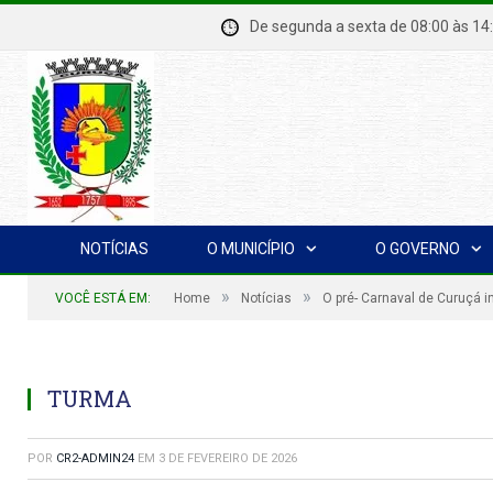
De segunda a sexta de 08:00 à
NOTÍCIAS
O MUNICÍPIO
O GOVERNO
»
»
VOCÊ ESTÁ EM:
Home
Notícias
O pré- Carnaval de Curuçá in
TURMA
POR
CR2-ADMIN24
EM
3 DE FEVEREIRO DE 2026