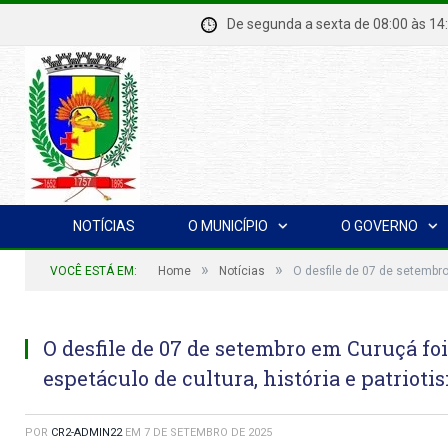
De segunda a sexta de 08:00 à
NOTÍCIAS
O MUNICÍPIO
O GOVERNO
»
»
VOCÊ ESTÁ EM:
Home
Notícias
O desfile de 07 de setembro
O desfile de 07 de setembro em Curuçá fo
espetáculo de cultura, história e patrioti
POR
CR2-ADMIN22
EM
7 DE SETEMBRO DE 2025