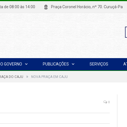
xta de 08:00 às 14:00
Praça Coronel Horácio, nº 70. Curuçá
P
O GOVERNO
PUBLICAÇÕES
SERVIÇOS
A
p
»
RAÇA DO CAJU
NOVA PRAÇA EM CAJU
0