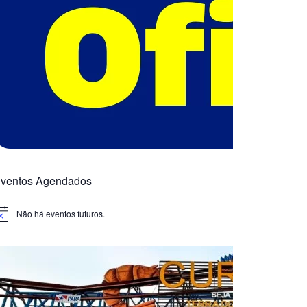
ventos Agendados
Não há eventos futuros.
otice