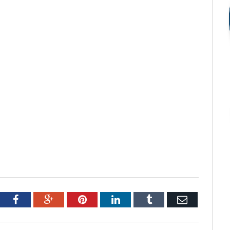
tter
Facebook
Google+
Pinterest
LinkedIn
Tumblr
Email