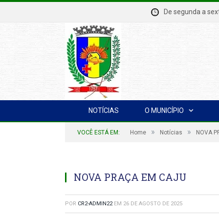
De segunda a se
NOTÍCIAS
O MUNICÍPIO
»
»
VOCÊ ESTÁ EM:
Home
Notícias
NOVA P
NOVA PRAÇA EM CAJU
POR
CR2-ADMIN22
EM
26 DE AGOSTO DE 2025