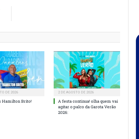
R
U
TO DE 2026
2 DE AGOSTO DE 2026
 Hamilton Brito!
A festa continua! olha quem vai
agitar o palco da Garota Verão
2026: