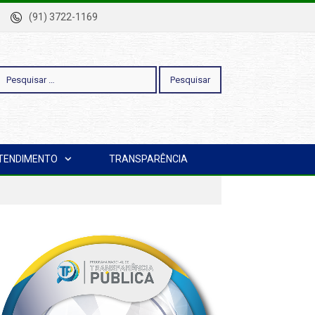
-Pa
(91) 3722-1169
esquisar
TENDIMENTO
TRANSPARÊNCIA
or: