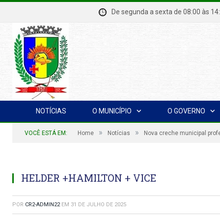
De segunda a sexta de 08:00 à
NOTÍCIAS
O MUNICÍPIO
O GOVERNO
»
»
VOCÊ ESTÁ EM:
Home
Notícias
Nova creche municipal prof
HELDER +HAMILTON + VICE
POR
CR2-ADMIN22
EM
31 DE JULHO DE 2025