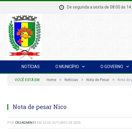
De segunda a sexta de 08:00 à
NOTÍCIAS
O MUNICÍPIO
O GOVERNO
»
»
»
VOCÊ ESTÁ EM:
Home
Notícias
Nota de Pesar
Nota de 
Nota de pesar Nico
POR
CR2-ADMIN11
EM
22 DE OUTUBRO DE 2025