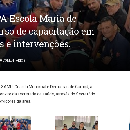
A Escola Maria de
urso de capacitação em
s e intervenções.
0 COMENTÁRIOS
do SAMU, Guarda Municipal e Demutran de Curuçá, a
nvite da secretaria de saúde, através do Secretário
rvidores da área.