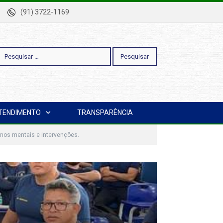
-Pa
(91) 3722-1169
esquisar
TENDIMENTO
TRANSPARÊNCIA
or:
rnos mentais e intervenções.