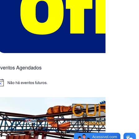
ventos Agendados
Não há eventos futuros.
otice