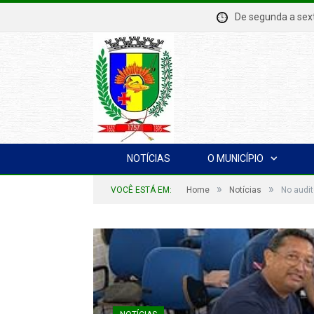
De segunda a se
NOTÍCIAS
O MUNICÍPIO
»
»
VOCÊ ESTÁ EM:
Home
Notícias
No audit