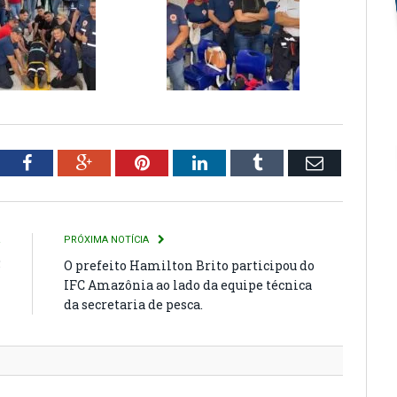
tter
Facebook
Google+
Pinterest
LinkedIn
Tumblr
Email
R
PRÓXIMA NOTÍCIA
5
O prefeito Hamilton Brito participou do
IFC Amazônia ao lado da equipe técnica
da secretaria de pesca.