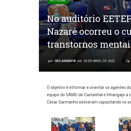
NOTÍCIAS
No auditório EETEP
Nazaré ocorreu o c
transtornos mentai
por
CR2-ADMIN18
em
25 DE ABRIL DE 2025
O objetivo é informar e orientar os agentes 
equipe do SAMU de Castanhal e Inhangapi a co
César Sarmanho estiveram capacitando os se