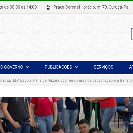
xta de 08:00 às 14:00
Praça Coronel Horácio, nº 70. Curuçá
P
O GOVERNO
PUBLICAÇÕES
SERVIÇOS
A
p
ório EETEPA Escola Maria de Nazaré ocorreu o curso de capacitação em transto