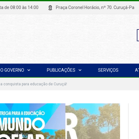
xta de 08:00 às 14:00
Praça Coronel Horácio, nº 70. Curuçá
P
O GOVERNO
PUBLICAÇÕES
SERVIÇOS
A
p
a conquista para educação de Curuçá!