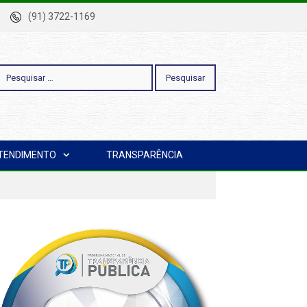
-Pa
(91) 3722-1169
esquisar
TENDIMENTO
TRANSPARÊNCIA
or: