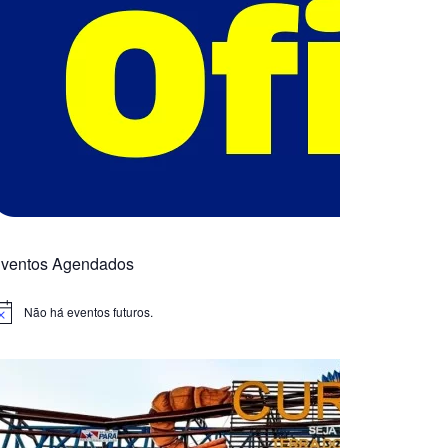
ventos Agendados
Não há eventos futuros.
otice