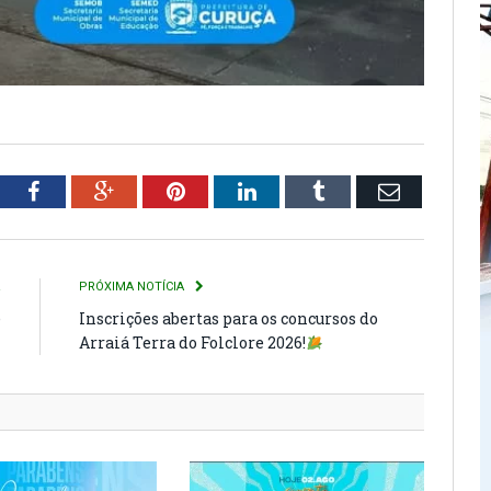
tter
Facebook
Google+
Pinterest
LinkedIn
Tumblr
Email
R
PRÓXIMA NOTÍCIA
e
Inscrições abertas para os concursos do
Arraiá Terra do Folclore 2026!