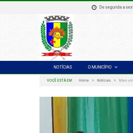
De segunda a se
NOTÍCIAS
O MUNICÍPIO
»
»
VOCÊ ESTÁ EM:
Home
Notícias
Mais um