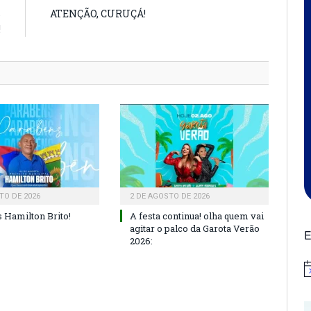
s
ATENÇÃO, CURUÇÁ!
!
TO DE 2026
2 DE AGOSTO DE 2026
 Hamilton Brito!
A festa continua! olha quem vai
agitar o palco da Garota Verão
E
2026:
N