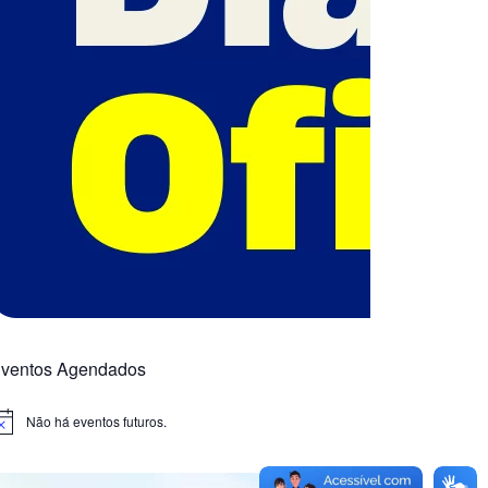
ventos Agendados
Não há eventos futuros.
otice