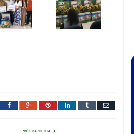
tter
Facebook
Google+
Pinterest
LinkedIn
Tumblr
Email
R
PRÓXIMA NOTÍCIA