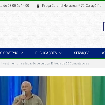
xta de 08:00 às 14:00
Praça Coronel Horácio, nº 70. Curuçá
P
O GOVERNO
PUBLICAÇÕES
SERVIÇOS
A
p
 investimento na educação de curuçá! Entrega de 50 Computadores