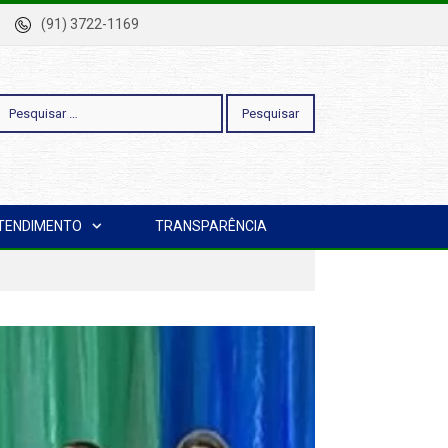
-Pa
(91) 3722-1169
esquisar
TENDIMENTO
TRANSPARÊNCIA
or: