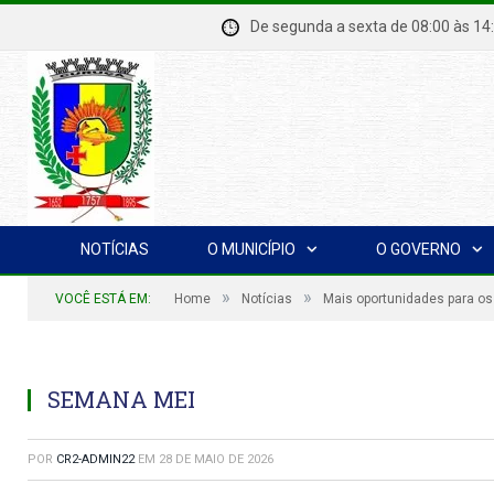
De segunda a sexta de 08:00 à
NOTÍCIAS
O MUNICÍPIO
O GOVERNO
»
»
VOCÊ ESTÁ EM:
Home
Notícias
Mais oportunidades para o
SEMANA MEI
POR
CR2-ADMIN22
EM
28 DE MAIO DE 2026