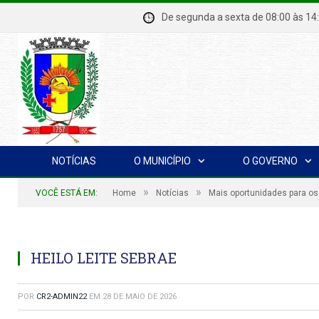
De segunda a sexta de 08:00 à
NOTÍCIAS
O MUNICÍPIO
O GOVERNO
»
»
VOCÊ ESTÁ EM:
Home
Notícias
Mais oportunidades para o
HEILO LEITE SEBRAE
POR
CR2-ADMIN22
EM
28 DE MAIO DE 2026