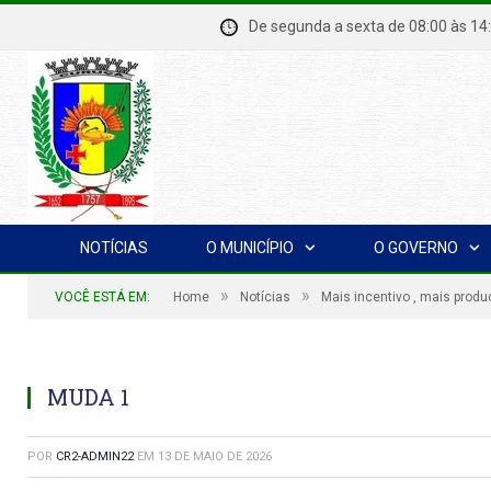
De segunda a sexta de 08:00 à
NOTÍCIAS
O MUNICÍPIO
O GOVERNO
»
»
VOCÊ ESTÁ EM:
Home
Notícias
Mais incentivo , mais prod
MUDA 1
POR
CR2-ADMIN22
EM
13 DE MAIO DE 2026