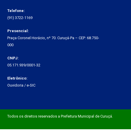
Telefone:
(91) 3722-1169
Presencial:
Praça Coronel Horácio, nº 70. Curuçá-Pa – CEP: 68.750-
000
CNPJ:
05.171.939/0001-32
Eletrônico:
Ouvidoria
/
e-SIC
Todos os direitos reservados a Prefeitura Municipal de Curuçá.