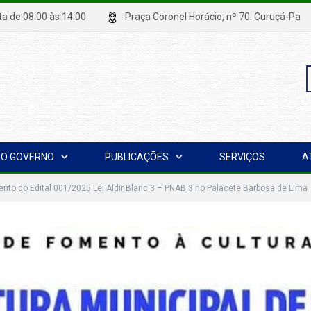
xta de 08:00 às 14:00
Praça Coronel Horácio, nº 70. Curuçá
P
O GOVERNO
PUBLICAÇÕES
SERVIÇOS
A
p
to do Edital 001/2025 Lei Aldir Blanc 3 – PNAB 3 no Palacete Barbosa de Lima