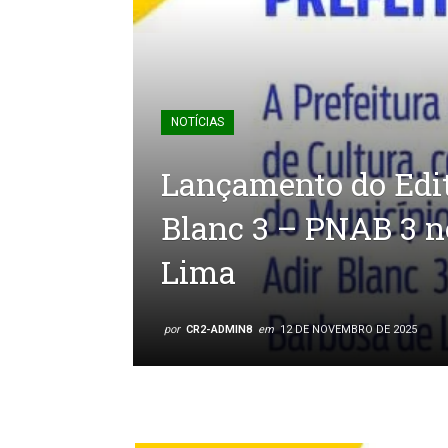
NOTÍCIAS
Lançamento do Edita
Blanc 3 – PNAB 3 n
Lima
por
CR2-ADMIN8
em
12 DE NOVEMBRO DE 2025