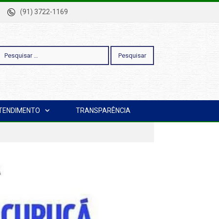
-Pa
(91) 3722-1169
esquisar
TENDIMENTO
TRANSPARÊNCIA
or: