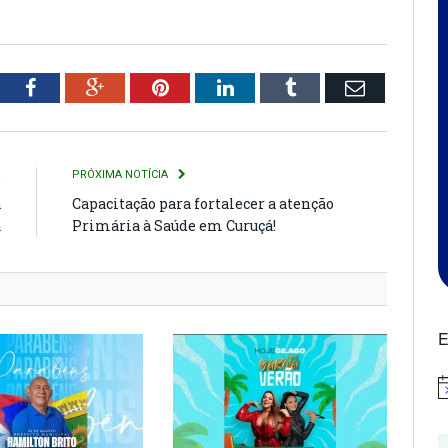
tter
Facebook
Google+
Pinterest
LinkedIn
Tumblr
Email
R
PRÓXIMA NOTÍCIA
a
Capacitação para fortalecer a atenção
a
Primária à Saúde em Curuçá!
E
N