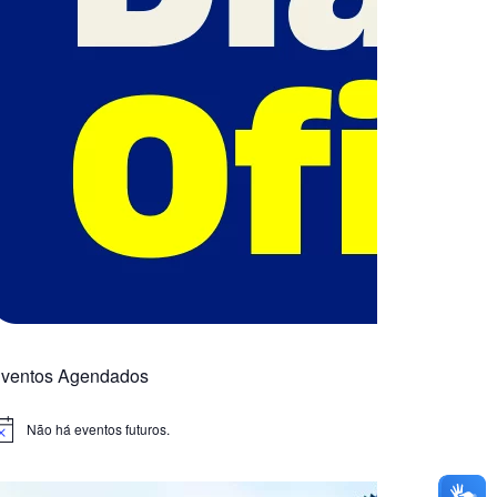
ventos Agendados
Não há eventos futuros.
otice