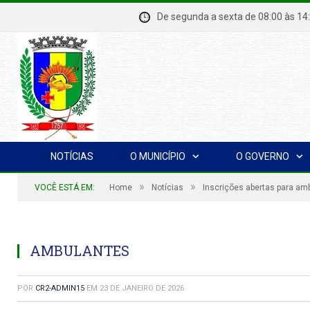
De segunda a sexta de 08:00 à
NOTÍCIAS
O MUNICÍPIO
O GOVERNO
»
»
VOCÊ ESTÁ EM:
Home
Notícias
Inscrições abertas para am
AMBULANTES
POR
CR2-ADMIN15
EM
23 DE JANEIRO DE 2026