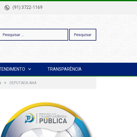
-Pa
(91) 3722-1169
esquisar
TENDIMENTO
TRANSPARÊNCIA
or:
»
o
DEPUTADA ANA