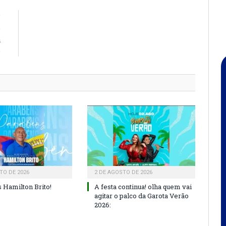
R
e
a
o
TO DE 2026
2 DE AGOSTO DE 2026
 Hamilton Brito!
A festa continua! olha quem vai
agitar o palco da Garota Verão
2026: