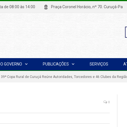
xta de 08:00 às 14:00
Praça Coronel Horácio, nº 70. Curuçá
P
O GOVERNO
PUBLICAÇÕES
SERVIÇOS
A
p
a 39ª Copa Rural de Curuçá Reúne Autoridades, Torcedores e 46 Clubes da Regiã
0