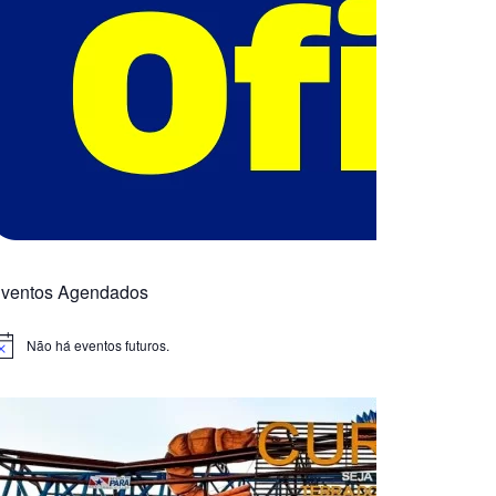
ventos Agendados
Não há eventos futuros.
otice