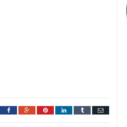
tter
Facebook
Google+
Pinterest
LinkedIn
Tumblr
Email