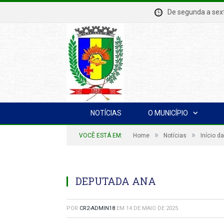
De segunda a se
NOTÍCIAS
O MUNICÍPIO
»
»
VOCÊ ESTÁ EM:
Home
Notícias
Início d
DEPUTADA ANA
POR
CR2-ADMIN18
EM
14 DE MAIO DE 2025