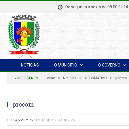
De segunda a sexta de 08:00 à
NOTÍCIAS
O MUNICÍPIO
O GOVERNO
»
»
»
VOCÊ ESTÁ EM:
Home
Notícias
INFORMATIVO
procom
procom
POR
CR2-ADMIN22
EM
12 DE MARÇO DE 2026