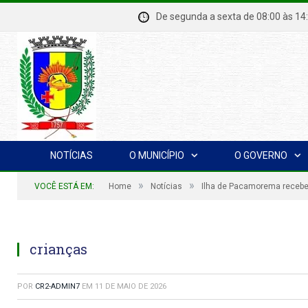
De segunda a sexta de 08:00 à
NOTÍCIAS
O MUNICÍPIO
O GOVERNO
»
»
VOCÊ ESTÁ EM:
Home
Notícias
Ilha de Pacamorema recebe 
crianças
POR
CR2-ADMIN7
EM
11 DE MAIO DE 2026