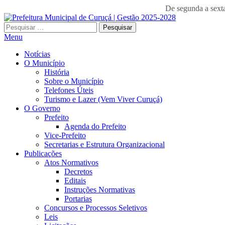
De segunda a se
Pesquisar
por:
Menu
Notícias
O Município
História
Sobre o Município
Telefones Úteis
Turismo e Lazer (Vem Viver Curuçá)
O Governo
Prefeito
Agenda do Prefeito
Vice-Prefeito
Secretarias e Estrutura Organizacional
Publicações
Atos Normativos
Decretos
Editais
Instruções Normativas
Portarias
Concursos e Processos Seletivos
Leis