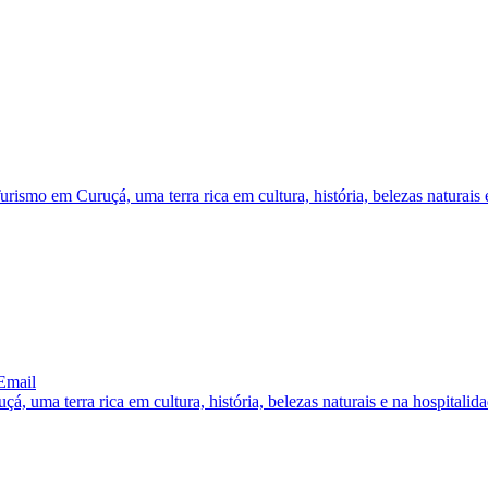
ismo em Curuçá, uma terra rica em cultura, história, belezas naturais 
Email
 uma terra rica em cultura, história, belezas naturais e na hospitalid