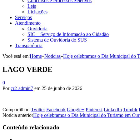
Concursos e Processos Seletivos
Leis
Licitações
Serviços
Atendimento
Ouvidoria
SIC – Serviço de Informação ao Cidadão
Sistema de Ouvidoria do SUS
Transparência
Você está em:
Home
»
Notícias
»
Hoje celebramos o Dia Municipal do Tur
LAGO VERDE
0
Por
cr2-admin7
em
25 de junho de 2026
Compartilhar:
Twitter
Facebook
Google+
Pinterest
LinkedIn
Tumblr
Notícia anterior
Hoje celebramos o Dia Municipal do Turismo em Curuçá,
Conteúdo relacionado