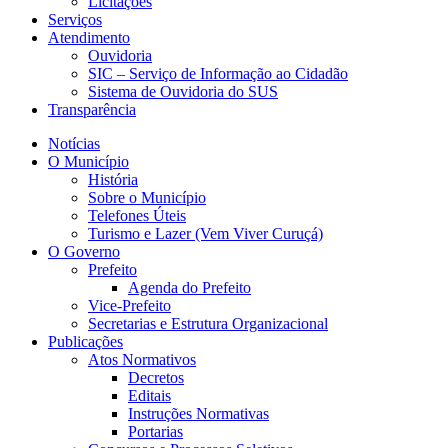
Licitações
Serviços
Atendimento
Ouvidoria
SIC – Serviço de Informação ao Cidadão
Sistema de Ouvidoria do SUS
Transparência
Notícias
O Município
História
Sobre o Município
Telefones Úteis
Turismo e Lazer (Vem Viver Curuçá)
O Governo
Prefeito
Agenda do Prefeito
Vice-Prefeito
Secretarias e Estrutura Organizacional
Publicações
Atos Normativos
Decretos
Editais
Instruções Normativas
Portarias