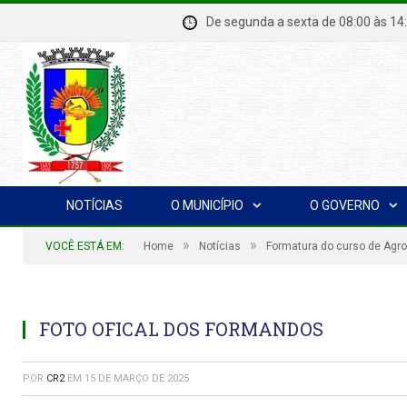
De segunda a sexta de 08:00 à
NOTÍCIAS
O MUNICÍPIO
O GOVERNO
»
»
VOCÊ ESTÁ EM:
Home
Notícias
Formatura do curso de Agr
FOTO OFICAL DOS FORMANDOS
POR
CR2
EM
15 DE MARÇO DE 2025